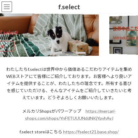
コ
ナ
f.select
ン
ビ
テ
ゲ
ン
ー
世界中のこだわり
ツ
シ
ect
へ
ョ
Introducing disce
ス
ン
キ
に
ッ
移
プ
動
わたしたちf.selectは世界中から価値あるこだわりアイテムを集め
WEBストアにて皆様にご紹介しております。お客様へより良いア
イテムを提供することが、わたしたちの理念です。所有する喜び
を感じていただける、そんなアイテムをご紹介していきたいと考
えています。どうぞよろしくお願いいたします。
メルカリShopsがパワーアップ
https://mercari-
shops.com/shops/YnFfjTUUUNddNKjYpyhAyJ
f.select storeはこちら
https://fselect21.base.shop/