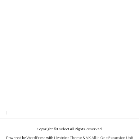
ー
Copyright © f.select All Rights Reserved.
Powered by
WordPress
with
Lightning Theme
&
VK All in One Expansion Unit