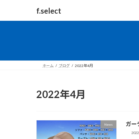
コ
ナ
f.select
ン
ビ
テ
ゲ
ン
ー
ツ
シ
へ
ョ
ス
ン
キ
に
ッ
移
ホーム
ブログ
2022年4月
プ
動
2022年4月
ガー
News
202