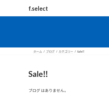
コ
ナ
f.select
ン
ビ
テ
ゲ
ン
ー
ツ
シ
へ
ョ
ス
ン
キ
に
ッ
移
ホーム
ブログ
カテゴリー
Sale‼
プ
動
Sale‼
ブログ はありません。