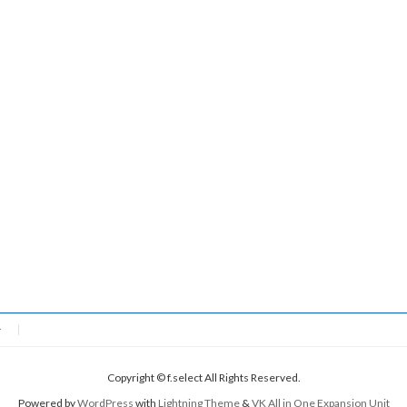
ー
Copyright © f.select All Rights Reserved.
Powered by
WordPress
with
Lightning Theme
&
VK All in One Expansion Unit